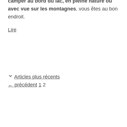
camper au bord du lac, en pleine nature ou
avec vue sur les montagnes
, vous êtes au bon
endroit.
Lire
Articles plus récents
Page
Page
←
précédent
1
2