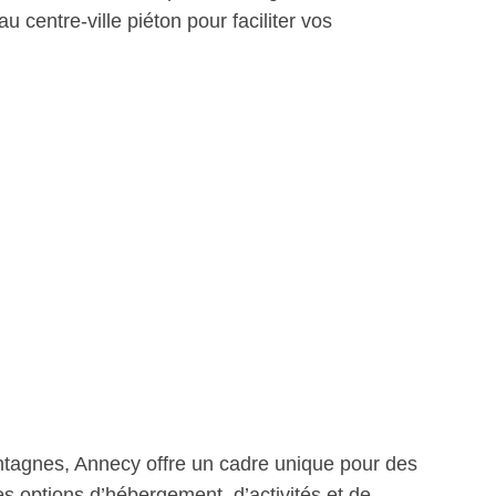
u centre-ville piéton pour faciliter vos
ntagnes, Annecy offre un cadre unique pour des
s options d’hébergement, d’activités et de