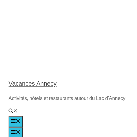
Aller
au
contenu
Vacances Annecy
Activités, hôtels et restaurants autour du Lac d'Annecy
Menu
Menu