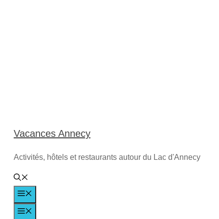
Aller
au
contenu
Vacances Annecy
Activités, hôtels et restaurants autour du Lac d'Annecy
Menu
Menu