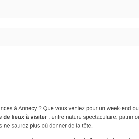
ances Annecy : que vis
pendant votre séjour ?
nces à Annecy ? Que vous veniez pour un week-end ou 
 de lieux à visiter
: entre nature spectaculaire, patrimoi
s ne saurez plus où donner de la tête.
19 juin 2025