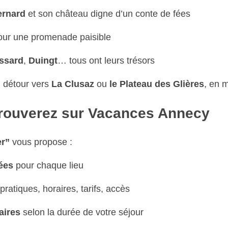
ernard
et son château digne d’un conte de fées
pour une promenade paisible
ssard
,
Duingt
… tous ont leurs trésors
n détour vers
La Clusaz
ou
le Plateau des Glières
, en 
trouverez sur Vacances Annecy
er”
vous propose :
lées
pour chaque lieu
 pratiques, horaires, tarifs, accès
aires
selon la durée de votre séjour