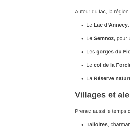
Autour du lac, la région
Le
Lac d’Annecy
,
Le
Semnoz
, pour
Les
gorges du Fi
Le
col de la Forcl
La
Réserve natur
Villages et al
Prenez aussi le temps d
Talloires
, charman