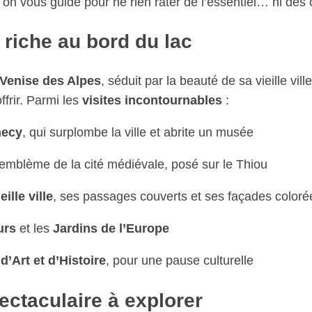
, on vous guide pour ne rien rater de l’essentiel… ni des 
 riche au bord du lac
 Venise des Alpes
, séduit par la beauté de sa vieille vil
ffrir. Parmi les
visites incontournables
:
necy
, qui surplombe la ville et abrite un musée
 emblème de la cité médiévale, posé sur le Thiou
eille ville
, ses passages couverts et ses façades coloré
urs
et les
Jardins de l’Europe
d’Art et d’Histoire
, pour une pause culturelle
ectaculaire à explorer