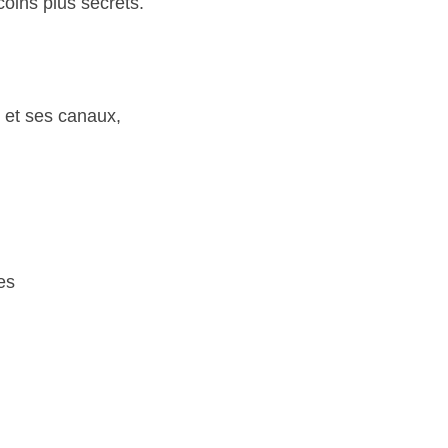
coins plus secrets.
le et ses canaux,
es