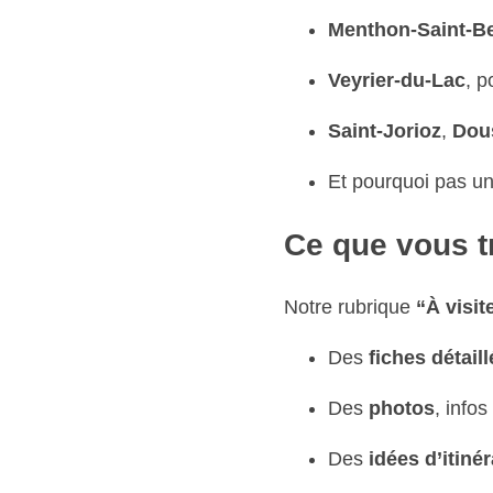
Menthon-Saint-B
Veyrier-du-Lac
, 
Saint-Jorioz
,
Dou
Et pourquoi pas u
Ce que vous 
Notre rubrique
“À visit
Des
fiches détail
Des
photos
, infos
Des
idées d’itinér